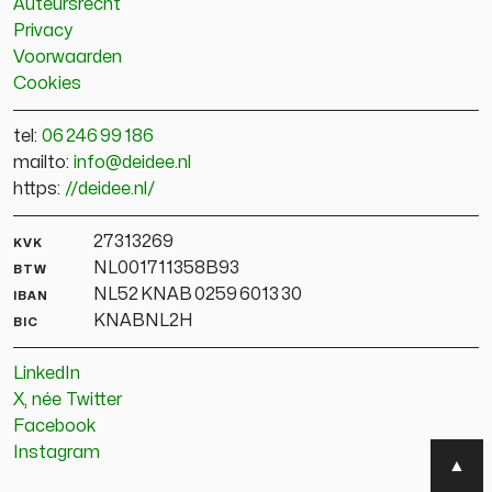
Auteursrecht
Privacy
Voorwaarden
Cookies
tel:
06 246 99 186
mailto:
info@deidee.nl
https:
//deidee.nl/
kvk
27313269
btw
NL001711358B93
iban
NL52 KNAB 0259 6013 30
bic
KNABNL2H
LinkedIn
X,
née
Twitter
Facebook
Instagram
▲