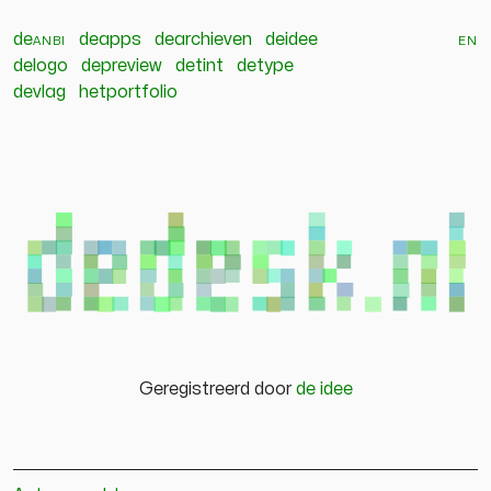
de
anbi
deapps
dearchieven
deidee
en
delogo
depreview
detint
detype
devlag
hetportfolio
Geregistreerd door
de idee